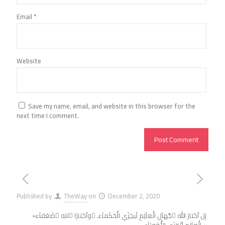
Email
*
Website
Save my name, email, and website in this browser for the
next time I comment.
Published by
TheWay
on
December 2, 2020
«بَِل اْخَتارَ الله ُجَّهاَل الَْعاَلِمِ لُيخِزَي الُْحَكَماَء. َواْخَتارَا ُلله ُضَعَفاَء