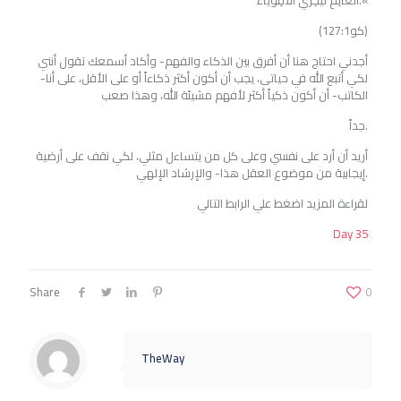
الَْعاَلِمِ لُيْخِزَي الأَْقِويَاَء.«
(1كو27:1)
أجدني احتاج هنا أن أفرق بين الذكاء والفهم- وأكاد أسمعك تقول أنني
لكي أتبع الله في حياتى، يجب أن أكون أكثر ذكاءاً أو على الأقل، على أنا-
الكاتب- أن أكون ذكياً أكثر لأفهم مشيئة الله، وهذا صعب
جداً.
أريد أن أرد على نفسي وعلى كل من يتساءل مثلي، لكي نقف على أرضية
إيجابية من موضوع العقل هذا- والإرشاد الإلهي.
لقراءة المزيد اضغط علي الرابط التالي
Day 35
Share
0
TheWay