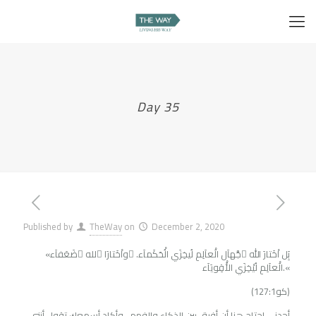
Day 35
Published by
TheWay
on
December 2, 2020
«بَِل اْخَتارَ الله ُجَّهاَل الَْعاَلِمِ لُيخِزَي الُْحَكَماَء. َواْخَتارَا ُلله ُضَعَفاَء
الَْعاَلِمِ لُيْخِزَي الأَْقِويَاَء.«
(1كو27:1)
أجدني احتاج هنا أن أفرق بين الذكاء والفهم- وأكاد أسمعك تقول أنني