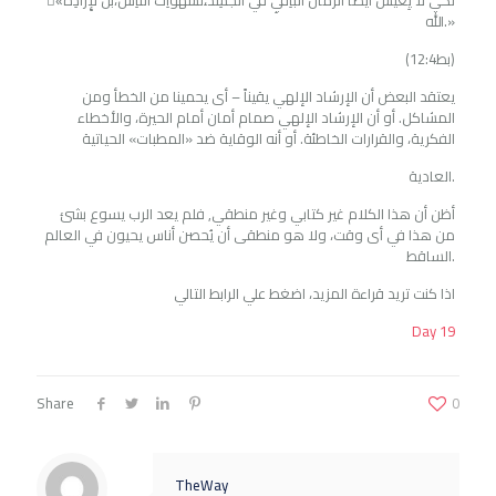
«ِلَكْي لاَ يَِعيَش أَيًْضا الَّزَماَن الَْباِقَيِ في الَْجَسِد،ِلَشَهَواِت الَّناِس،بَْل لإِرَاَدِة
الله.»
(1بط2:4)
يعتقد البعض أن الإرشاد الإلهي يقيناً – أى يحمينا من الخطأ ومن
المشاكل. أو أن الإرشاد الإلهي صمام أمان أمام الحيرة، والأخطاء
الفكرية، والقرارات الخاطئة. أو أنه الوقاية ضد «المطبات» الحياتية
العادية.
أظن أن هذا الكلام غير كتابي وغير منطقي, فلم يعد الرب يسوع بشئ
من هذا في أى وقت، ولا هو منطقى أن يُحصن أناس يحيون في العالم
الساقط.
اذا كنت تريد قراءة المزيد، اضغط علي الرابط التالي
Day 19
Share
0
TheWay