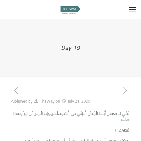
Day 19
Published by
TheWay
on
July 21, 2020
«ِلَكْي لاَ يَِعيَش أَيًْضا الَّزَماَن الَْباِقَيِ في الَْجَسِد،ِلَشَهَواِت الَّناِس،بَْل لإِرَاَدِة
الله.»
(1بط2:4)
يعتقد البعض أن الإرشاد الإلهي يقيناً – أى يحمينا من الخطأ ومن